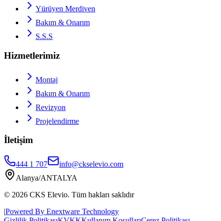
Yürüyen Merdiven
Bakım & Onarım
S.S.S
Hizmetlerimiz
Montaj
Bakım & Onarım
Revizyon
Projelendirme
İletişim
444 1 707
info@ckselevio.com
Alanya/ANTALYA
© 2026
CKS Elevio
.
Tüm hakları saklıdır
|
Powered By Enextware Technology
Gizlilik Politikası
KVKK
Kullanım Koşulları
Çerez Politikası