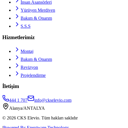
İnsan Asansörleri
Yürüyen Merdiven
Bakım & Onarım
S.S.S
Hizmetlerimiz
Montaj
Bakım & Onarım
Revizyon
Projelendirme
İletişim
444 1 707
info@ckselevio.com
Alanya/ANTALYA
© 2026
CKS Elevio
.
Tüm hakları saklıdır
|
Powered By Enextware Technology